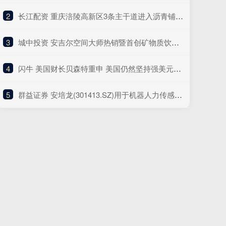
2
​长江配资 重庆涪陵高新区3条主干道进入沥青铺设阶段 预计本月底完工
3
​城中投资 安吉尔空间大师热销暨首创矿物质饮水机新品发布会圆满举行
4
​闪牛 美国财长贝森特重申 美国仍然坚持强美元政策
5
​群益证券 安培龙(301413.SZ)用于机器人力传感器包括单向力传感器、力矩传感器以及六维力传感器