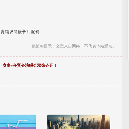
沥青铺设阶段长江配资
億策略提示：文章来自网络，不代表本站观点。
渝超”赛事+任贤齐演唱会双馆齐开！
了