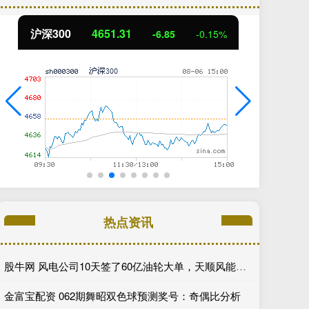
北证50
1122.88
创
3.42
0.30%
热点资讯
股牛网 风电公司10天签了60亿油轮大单，天顺风能到底在下什么大棋
金富宝配资 062期舞昭双色球预测奖号：奇偶比分析