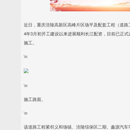
深证成指
14110.12
.92
0.57%
-34.08
-0
近日，重庆涪陵高新区高峰片区场平及配套工程（道路工
4年3月初开工建设以来进展顺利长江配资，目前已正
施工。
\n
\n
施工路面。
\n
该道路工程紧邻义和场镇、涪陵综保区二期、鑫源汽车