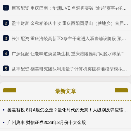
1
​巨富配资 重庆巴南：华熙LIVE·鱼洞再突破 “渝超”赛事+任贤齐演唱会双馆齐开！
2
​盈丰财富 金秋稻浪庆丰收 重庆酉阳圆梁山（腴地乡）首届丰收嘉年华开幕
3
​长江配资 重庆涪陵高新区3条主干道进入沥青铺设阶段 预计本月底完工
4
​广源优配 让老味道焕发新生机 重庆涪陵推动“风脱水榨菜”“鲜食榨菜”标准化生产
5
​益丰配资 德美研究团队利用量子计算机突破标准模型模拟难题 | 每日全球科技要闻
最新文章
鑫赢智投 8月A股怎么走？量化时代的无奈！大级别反弹应该会继续
广州典丰 财信证券2026年8月份十大金股