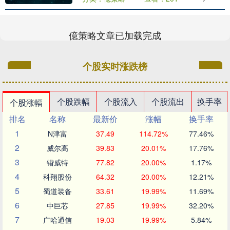
资，只能靠伯克级包打天下。而中国海军
则层次分明，各种低....
億策略文章已加载完成
个股实时涨跌榜
个股跌幅
个股流入
个股流出
换手率
个股涨幅
排名
名称
最新价
涨幅
换手率
1
N津富
37.49
114.72%
77.46%
2
威尔高
39.83
20.01%
17.76%
3
锴威特
77.82
20.00%
1.17%
4
科翔股份
64.32
20.00%
12.21%
5
蜀道装备
33.61
19.99%
11.69%
6
中巨芯
27.85
19.99%
32.20%
7
广哈通信
19.03
19.99%
5.84%