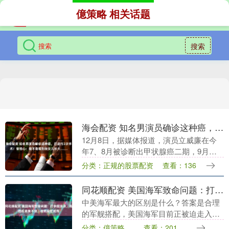
億策略 相关话题
搜索
海会配资 知名男演员确诊这种癌，已进行2次手术！曾担心：能不能看到我女儿长大……
12月8日，据媒体报道，演员立威廉在今
年7、8月被诊断出甲状腺癌二期，9月已
进行两次手术。 立威廉称看到检查报告只
分类：正规的股票配资
查看：136
觉得眼前一黑：“能不能看到我女儿长
大？”他透露....
同花顺配资 美国海军致命问题：打杂舰凉凉，高档舰青黄不接，伯克级忙成狗
中美海军最大的区别是什么？答案是合理
的军舰搭配，美国海军目前正被迫走入一
个误区：缺少打杂舰的情况下同花顺配
分类：億策略
查看：201